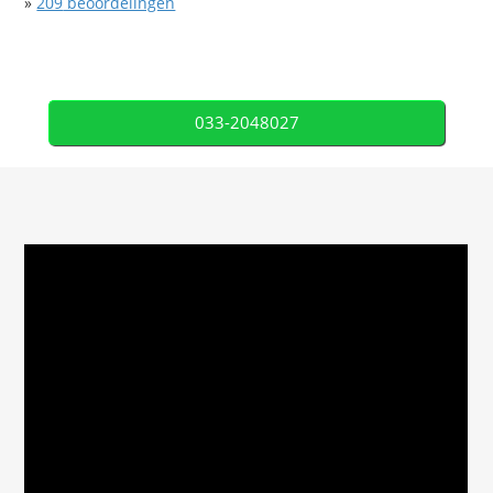
»
209
beoordelingen
033-2048027