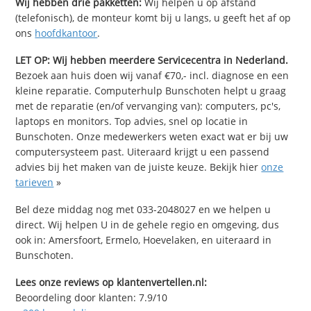
Wij hebben drie pakketten:
Wij helpen u op afstand
(telefonisch), de monteur komt bij u langs, u geeft het af op
ons
hoofdkantoor
.
LET OP: Wij hebben meerdere Servicecentra in Nederland.
Bezoek aan huis doen wij vanaf €70,- incl. diagnose en een
kleine reparatie. Computerhulp Bunschoten helpt u graag
met de reparatie (en/of vervanging van): computers, pc's,
laptops en monitors. Top advies, snel op locatie in
Bunschoten. Onze medewerkers weten exact wat er bij uw
computersysteem past. Uiteraard krijgt u een passend
advies bij het maken van de juiste keuze. Bekijk hier
onze
tarieven
»
Bel deze middag nog met 033-2048027 en we helpen u
direct. Wij helpen U in de gehele regio en omgeving, dus
ook in: Amersfoort, Ermelo, Hoevelaken, en uiteraard in
Bunschoten.
Lees onze reviews op klantenvertellen.nl:
Beoordeling door klanten:
7.9
/
10