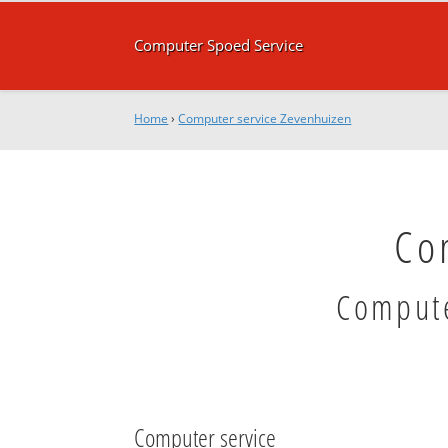
Computer Spoed Service
Home
›
Computer service Zevenhuizen
Co
Compute
Computer service