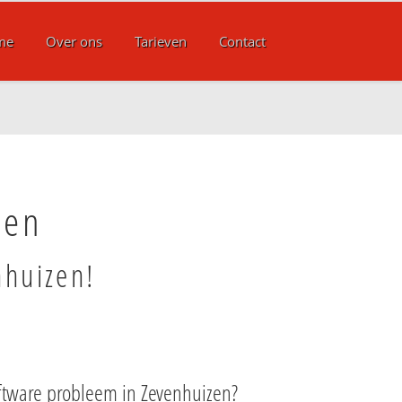
me
Over ons
Tarieven
Contact
zen
nhuizen!
ftware probleem in Zevenhuizen?