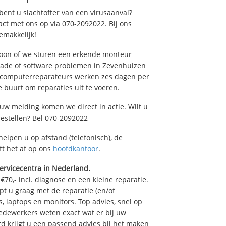
ent u slachtoffer van een virusaanval?
act met ons op via 070-2092022. Bij ons
emakkelijk!
foon of we sturen een
erkende monteur
hade of software problemen in Zevenhuizen
e computerreparateurs werken zes dagen per
de buurt om reparaties uit te voeren.
uw melding komen we direct in actie. Wilt u
estellen? Bel 070-2092022
helpen u op afstand (telefonisch), de
ft het af op ons
hoofdkantoor
.
ervicecentra in Nederland.
70,- incl. diagnose en een kleine reparatie.
 u graag met de reparatie (en/of
s, laptops en monitors. Top advies, snel op
edewerkers weten exact wat er bij uw
d krijgt u een passend advies bij het maken