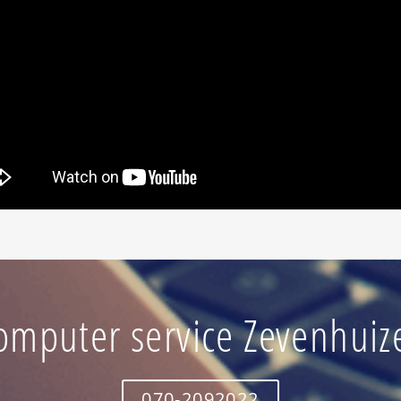
omputer service Zevenhuiz
070-2092022