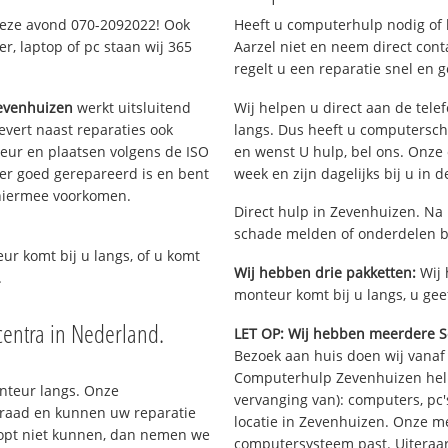
deze avond 070-2092022! Ook
Heeft u computerhulp nodig of b
, laptop of pc staan wij 365
Aarzel niet en neem direct cont
regelt u een reparatie snel en g
evenhuizen
werkt uitsluitend
Wij helpen u direct aan de tele
vert naast reparaties ook
langs. Dus heeft u computersc
teur en plaatsen volgens de ISO
en wenst U hulp, bel ons. Onz
er goed gerepareerd is en bent
week en zijn dagelijks bij u in 
 hiermee voorkomen.
Direct hulp in Zevenhuizen. Na 
schade melden of onderdelen b
eur komt bij u langs, of u komt
Wij hebben drie pakketten:
Wij 
.
monteur komt bij u langs, u gee
entra in Nederland.
LET OP: Wij hebben meerdere S
Bezoek aan huis doen wij vanaf €
Computerhulp Zevenhuizen helpt
onteur langs. Onze
vervanging van): computers, pc'
rraad en kunnen uw reparatie
locatie in Zevenhuizen. Onze m
oopt niet kunnen, dan nemen we
computersysteem past. Uiteraar