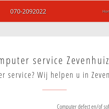
070-2092022
Ho
mputer service Zevenhui
r service? Wij helpen u in Zeve
Computer defect en/of so