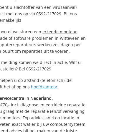
ent u slachtoffer van een virusaanval?
act met ons op via 0592-217029. Bij ons
emakkelijk!
foon of we sturen een
erkende monteur
ade of software problemen in Witteveen en
omputerreparateurs werken zes dagen per
de buurt om reparaties uit te voeren.
 melding komen we direct in actie. Wilt u
estellen? Bel 0592-217029
helpen u op afstand (telefonisch), de
ft het af op ons
hoofdkantoor
.
ervicecentra in Nederland.
70,- incl. diagnose en een kleine reparatie.
 graag met de reparatie (en/of vervanging
n monitors. Top advies, snel op locatie in
eten exact wat er bij uw computersysteem
ssend advies bij het maken van de juiste