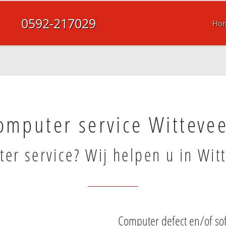
0592-217029
Ho
omputer service Witteve
er service? Wij helpen u in Wit
Computer defect en/of so