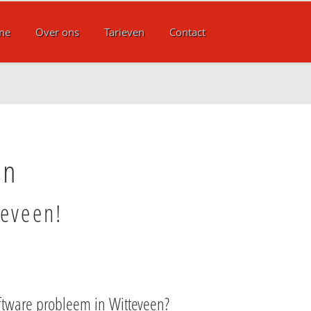
me
Over ons
Tarieven
Contact
en
teveen!
ftware probleem in Witteveen?