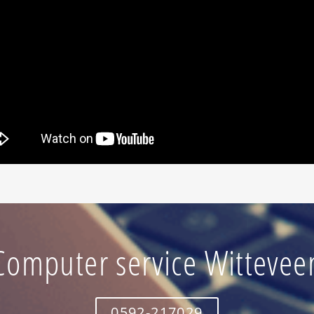
Computer service Wittevee
0592-217029