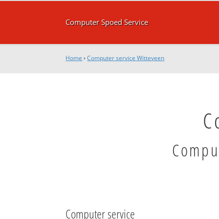
Computer Spoed Service
Home
›
Computer service Witteveen
C
Comput
Computer service