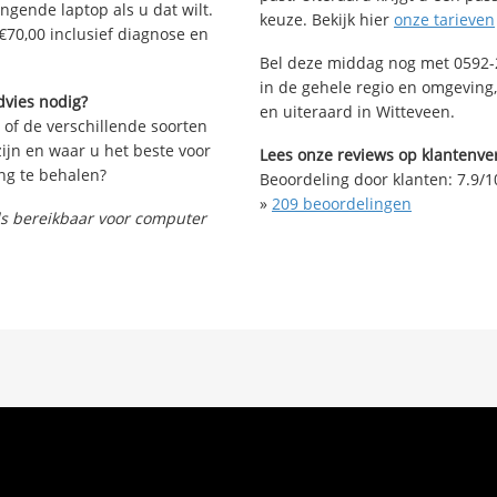
angende laptop als u dat wilt.
keuze. Bekijk hier
onze tarieven
€70,00 inclusief diagnose en
Bel deze middag nog met 0592-2
in de gehele regio en omgeving
dvies nodig?
en uiteraard in Witteveen.
 of de verschillende soorten
ijn en waar u het beste voor
Lees onze reviews op klantenver
ng te behalen?
Beoordeling door klanten:
7.9
/
1
»
209
beoordelingen
nds bereikbaar voor computer