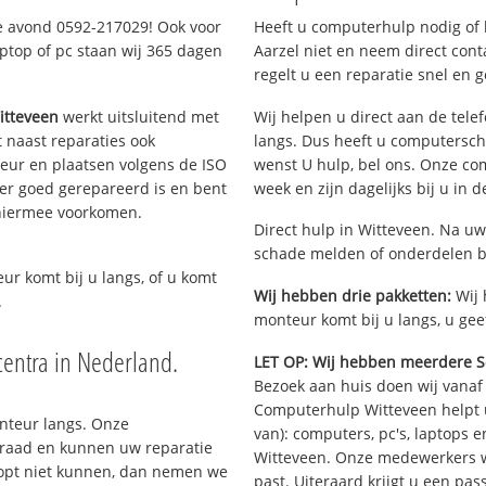
ze avond 0592-217029! Ook voor
Heeft u computerhulp nodig of b
ptop of pc staan wij 365 dagen
Aarzel niet en neem direct cont
regelt u een reparatie snel en g
itteveen
werkt uitsluitend met
Wij helpen u direct aan de tele
 naast reparaties ook
langs. Dus heeft u computersch
teur en plaatsen volgens de ISO
wenst U hulp, bel ons. Onze c
er goed gerepareerd is en bent
week en zijn dagelijks bij u in 
 hiermee voorkomen.
Direct hulp in Witteveen. Na uw
schade melden of onderdelen b
eur komt bij u langs, of u komt
Wij hebben drie pakketten:
Wij 
.
monteur komt bij u langs, u gee
entra in Nederland.
LET OP: Wij hebben meerdere S
Bezoek aan huis doen wij vanaf €
Computerhulp Witteveen helpt u
onteur langs. Onze
van): computers, pc's, laptops e
rraad en kunnen uw reparatie
Witteveen. Onze medewerkers w
oopt niet kunnen, dan nemen we
past. Uiteraard krijgt u een pa