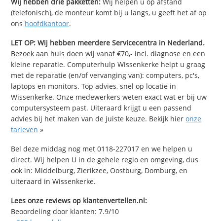
Wij hebben drie pakketten:
Wij helpen u op afstand
(telefonisch), de monteur komt bij u langs, u geeft het af op
ons
hoofdkantoor
.
LET OP: Wij hebben meerdere Servicecentra in Nederland.
Bezoek aan huis doen wij vanaf €70,- incl. diagnose en een
kleine reparatie. Computerhulp Wissenkerke helpt u graag
met de reparatie (en/of vervanging van): computers, pc's,
laptops en monitors. Top advies, snel op locatie in
Wissenkerke. Onze medewerkers weten exact wat er bij uw
computersysteem past. Uiteraard krijgt u een passend
advies bij het maken van de juiste keuze. Bekijk hier
onze
tarieven
»
Bel deze middag nog met 0118-227017 en we helpen u
direct. Wij helpen U in de gehele regio en omgeving, dus
ook in: Middelburg, Zierikzee, Oostburg, Domburg, en
uiteraard in Wissenkerke.
Lees onze reviews op klantenvertellen.nl:
Beoordeling door klanten:
7.9
/
10