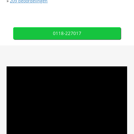
»
209
beoordelingen
0118-227017