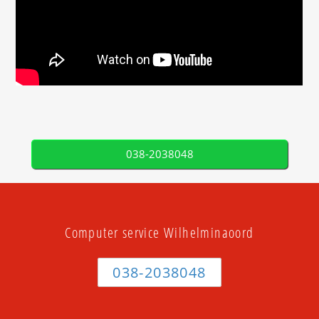
038-2038048
Computer service Wilhelminaoord
038-2038048