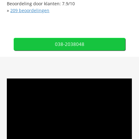
Beoordeling door klanten:
7.9
/
10
»
209
beoordelingen
038-2038048