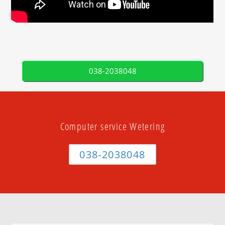
038-2038048
Computer service Wetering
038-2038048