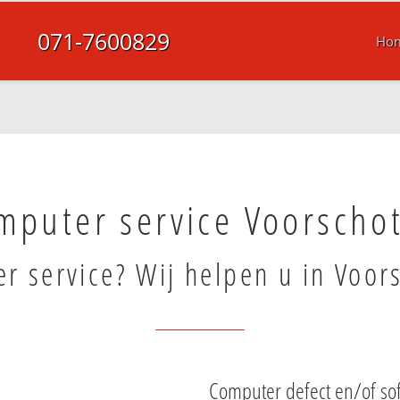
071-7600829
Ho
mputer service Voorscho
r service? Wij helpen u in Voor
Computer defect en/of so