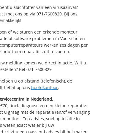
ent u slachtoffer van een virusaanval?
act met ons op via 071-7600829. Bij ons
emakkelijk!
foon of we sturen een
erkende monteur
hade of software problemen in Voorschoten
e computerreparateurs werken zes dagen per
de buurt om reparaties uit te voeren.
uw melding komen we direct in actie. Wilt u
estellen? Bel 071-7600829
helpen u op afstand (telefonisch), de
ft het af op ons
hoofdkantoor
.
ervicecentra in Nederland.
70,- incl. diagnose en een kleine reparatie.
 u graag met de reparatie (en/of vervanging
n monitors. Top advies, snel op locatie in
 weten exact wat er bij uw
d krijgt u een passend advies bij het maken