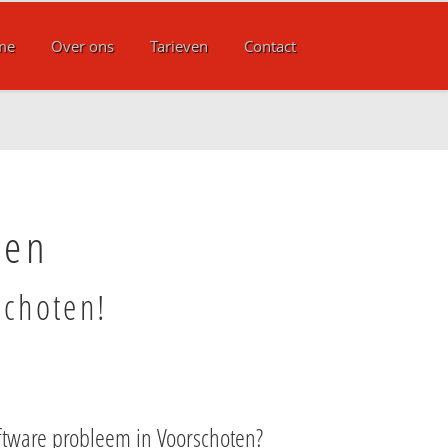
me
Over ons
Tarieven
Contact
ten
schoten!
ftware probleem in Voorschoten?