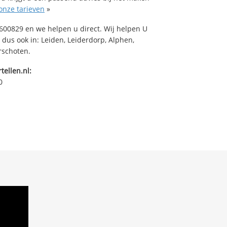
onze tarieven
»
00829 en we helpen u direct. Wij helpen U
 dus ook in: Leiden, Leiderdorp, Alphen,
rschoten.
tellen.nl:
0