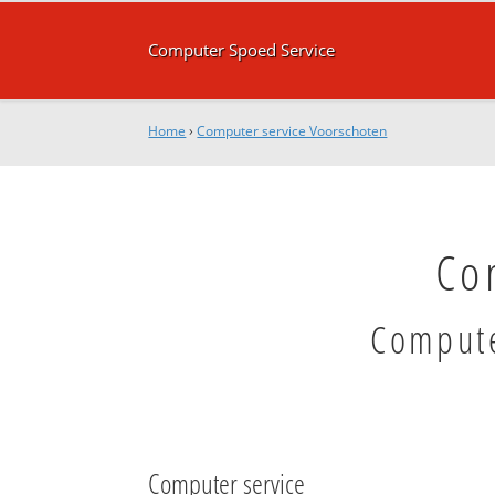
Computer Spoed Service
Home
›
Computer service Voorschoten
Co
Compute
Computer service