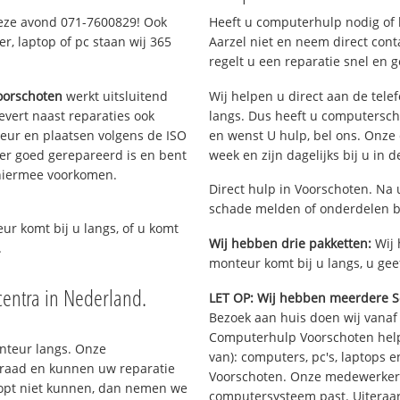
deze avond 071-7600829! Ook
Heeft u computerhulp nodig of b
, laptop of pc staan wij 365
Aarzel niet en neem direct cont
regelt u een reparatie snel en g
oorschoten
werkt uitsluitend
Wij helpen u direct aan de tele
vert naast reparaties ook
langs. Dus heeft u computersc
teur en plaatsen volgens de ISO
en wenst U hulp, bel ons. Onz
er goed gerepareerd is en bent
week en zijn dagelijks bij u in 
 hiermee voorkomen.
Direct hulp in Voorschoten. Na 
schade melden of onderdelen b
eur komt bij u langs, of u komt
Wij hebben drie pakketten:
Wij 
.
monteur komt bij u langs, u gee
entra in Nederland.
LET OP: Wij hebben meerdere S
Bezoek aan huis doen wij vanaf €
Computerhulp Voorschoten helpt
onteur langs. Onze
van): computers, pc's, laptops e
rraad en kunnen uw reparatie
Voorschoten. Onze medewerkers
oopt niet kunnen, dan nemen we
computersysteem past. Uiteraar