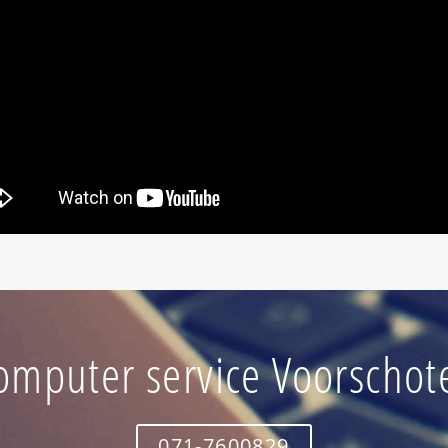
omputer service Voorschot
071-7600829