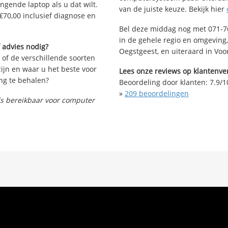
angende laptop als u dat wilt.
van de juiste keuze. Bekijk hier
€70,00 inclusief diagnose en
Bel deze middag nog met 071-76
in de gehele regio en omgeving,
 advies nodig?
Oegstgeest, en uiteraard in Voo
 of de verschillende soorten
ijn en waar u het beste voor
Lees onze reviews op klantenver
ng te behalen?
Beoordeling door klanten:
7.9
/
1
»
209
beoordelingen
nds bereikbaar voor computer