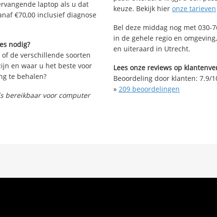
vervangende laptop als u dat
keuze. Bekijk hier
onze tarieven
anaf €70,00 inclusief diagnose
Bel deze middag nog met 030-76
in de gehele regio en omgeving, 
ies nodig?
en uiteraard in Utrecht.
 of de verschillende soorten
ijn en waar u het beste voor
Lees onze reviews op klantenver
ng te behalen?
Beoordeling door klanten:
7.9
/
1
»
209
beoordelingen
nds bereikbaar voor computer