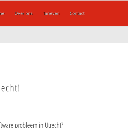
me
Over ons
Tarieven
Contact
t
recht!
tware probleem in Utrecht?