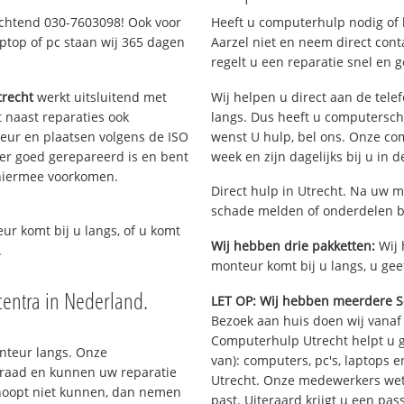
ochtend 030-7603098! Ook voor
Heeft u computerhulp nodig of b
ptop of pc staan wij 365 dagen
Aarzel niet en neem direct cont
regelt u een reparatie snel en g
recht
werkt uitsluitend met
Wij helpen u direct aan de tele
 naast reparaties ook
langs. Dus heeft u computersch
teur en plaatsen volgens de ISO
wenst U hulp, bel ons. Onze c
er goed gerepareerd is en bent
week en zijn dagelijks bij u in 
 hiermee voorkomen.
Direct hulp in Utrecht. Na uw m
schade melden of onderdelen b
eur komt bij u langs, of u komt
Wij hebben drie pakketten:
Wij 
.
monteur komt bij u langs, u gee
entra in Nederland.
LET OP: Wij hebben meerdere S
Bezoek aan huis doen wij vanaf €
Computerhulp Utrecht helpt u g
onteur langs. Onze
van): computers, pc's, laptops e
rraad en kunnen uw reparatie
Utrecht. Onze medewerkers wet
rhoopt niet kunnen, dan nemen
past. Uiteraard krijgt u een pa