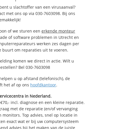
ent u slachtoffer van een virusaanval?
act met ons op via 030-7603098. Bij ons
emakkelijk!
foon of we sturen een
erkende monteur
ade of software problemen in Utrecht en
omputerreparateurs werken zes dagen per
de buurt om reparaties uit te voeren.
elding komen we direct in actie. Wilt u
estellen? Bel 030-7603098
helpen u op afstand (telefonisch), de
ft het af op ons
hoofdkantoor
.
ervicecentra in Nederland.
70,- incl. diagnose en een kleine reparatie.
raag met de reparatie (en/of vervanging
n monitors. Top advies, snel op locatie in
en exact wat er bij uw computersysteem
ssend advies bij het maken van de juiste