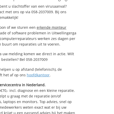
ent u slachtoffer van een virusaanval?
act met ons op via 058-2037009. Bij ons
emakkelijk!
foon of we sturen een
erkende monteur
ade of software problemen in Uitwellingerga
e computerreparateurs werken zes dagen per
de buurt om reparaties uit te voeren.
Na uw melding komen we direct in actie. Wilt
 bestellen? Bel 058-2037009
helpen u op afstand (telefonisch), de
ft het af op ons
hoofdkantoor
.
ervicecentra in Nederland.
70,- incl. diagnose en een kleine reparatie.
lpt u graag met de reparatie (en/of
s, laptops en monitors. Top advies, snel op
 medewerkers weten exact wat er bij uw
d krijgt u een passend advies bij het maken