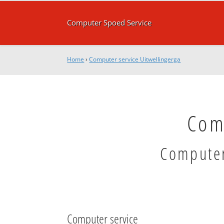
Computer Spoed Service
Home
›
Computer service Uitwellingerga
Com
Computer
Computer service