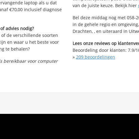
vervangende laptop als u dat
van de juiste keuze. Bekijk hier
anaf €70,00 inclusief diagnose
Bel deze middag nog met 058-20
in de gehele regio en omgeving
 of advies nodig?
Drachten, , en uiteraard in Uitw
 of de verschillende soorten
ijn en waar u het beste voor
Lees onze reviews op klantenver
ng te behalen?
Beoordeling door klanten:
7.9
/
1
»
209
beoordelingen
nds bereikbaar voor computer