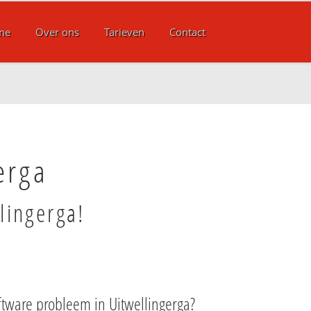
me
Over ons
Tarieven
Contact
erga
lingerga!
tware probleem in Uitwellingerga?