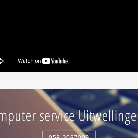
mputer service Uitwellinge
058-2037009