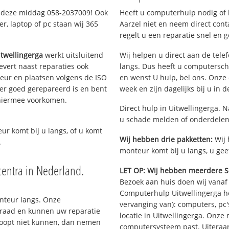
 u deze middag 058-2037009! Ook
Heeft u computerhulp nodig of b
, laptop of pc staan wij 365
Aarzel niet en neem direct cont
regelt u een reparatie snel en g
twellingerga
werkt uitsluitend
Wij helpen u direct aan de tele
vert naast reparaties ook
langs. Dus heeft u computersch
teur en plaatsen volgens de ISO
en wenst U hulp, bel ons. Onz
er goed gerepareerd is en bent
week en zijn dagelijks bij u in 
 hiermee voorkomen.
Direct hulp in Uitwellingerga. 
u schade melden of onderdelen
eur komt bij u langs, of u komt
Wij hebben drie pakketten:
Wij 
.
monteur komt bij u langs, u gee
entra in Nederland.
LET OP: Wij hebben meerdere S
Bezoek aan huis doen wij vanaf €
Computerhulp Uitwellingerga he
onteur langs. Onze
vervanging van): computers, pc'
rraad en kunnen uw reparatie
locatie in Uitwellingerga. Onze
hoopt niet kunnen, dan nemen
computersysteem past. Uiteraar