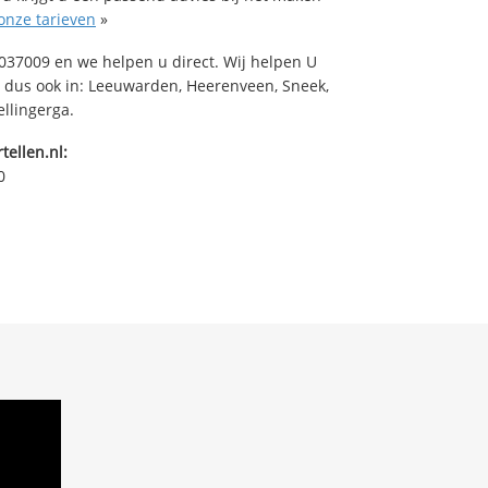
onze tarieven
»
37009 en we helpen u direct. Wij helpen U
, dus ook in: Leeuwarden, Heerenveen, Sneek,
ellingerga.
tellen.nl:
0