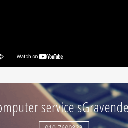
omputer service sGravende
010-7600823