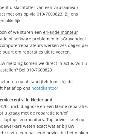
ent u slachtoffer van een virusaanval?
act met ons op via 010-7600823. Bij ons
emakkelijk!
foon of we sturen een
erkende monteur
hade of software problemen in sGravendeel
e computerreparateurs werken zes dagen per
de buurt om reparaties uit te voeren.
uw melding komen we direct in actie. Wilt u
estellen? Bel 010-7600823
helpen u op afstand (telefonisch), de
ft het af op ons
hoofdkantoor
.
ervicecentra in Nederland.
70,- incl. diagnose en een kleine reparatie.
 u graag met de reparatie (en/of
s, laptops en monitors. Top advies, snel op
edewerkers weten exact wat er bij uw
d krijgt u een passend advies bij het maken