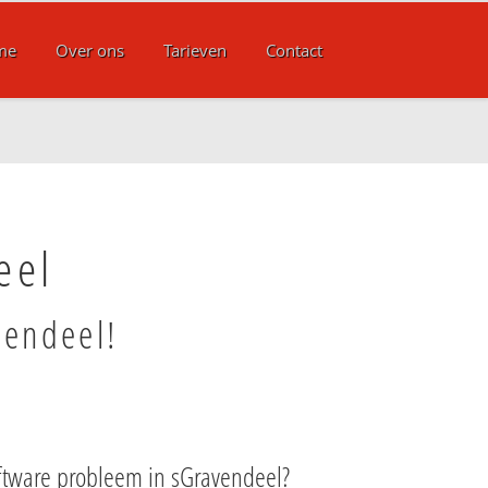
me
Over ons
Tarieven
Contact
eel
vendeel!
ftware probleem in sGravendeel?