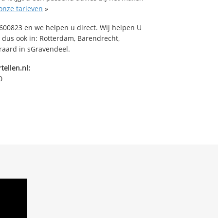
onze tarieven
»
00823 en we helpen u direct. Wij helpen U
 dus ook in: Rotterdam, Barendrecht,
raard in sGravendeel.
tellen.nl:
0