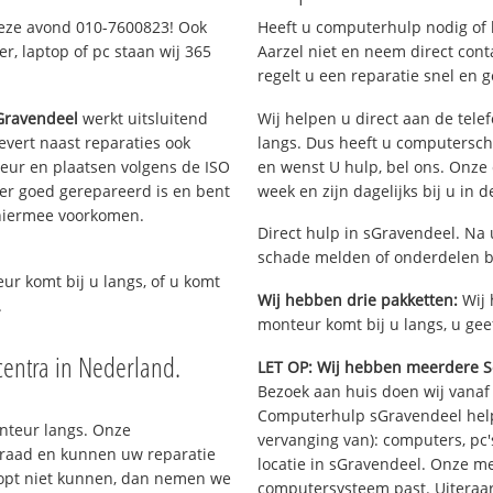
deze avond 010-7600823! Ook
Heeft u computerhulp nodig of b
, laptop of pc staan wij 365
Aarzel niet en neem direct cont
regelt u een reparatie snel en g
Gravendeel
werkt uitsluitend
Wij helpen u direct aan de tele
vert naast reparaties ook
langs. Dus heeft u computersc
teur en plaatsen volgens de ISO
en wenst U hulp, bel ons. Onz
er goed gerepareerd is en bent
week en zijn dagelijks bij u in 
 hiermee voorkomen.
Direct hulp in sGravendeel. Na 
schade melden of onderdelen b
eur komt bij u langs, of u komt
Wij hebben drie pakketten:
Wij 
.
monteur komt bij u langs, u gee
entra in Nederland.
LET OP: Wij hebben meerdere S
Bezoek aan huis doen wij vanaf €
Computerhulp sGravendeel helpt
onteur langs. Onze
vervanging van): computers, pc'
rraad en kunnen uw reparatie
locatie in sGravendeel. Onze m
oopt niet kunnen, dan nemen we
computersysteem past. Uiteraar