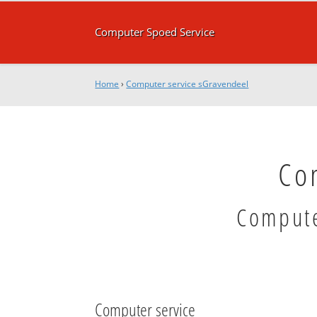
Computer Spoed Service
Home
›
Computer service sGravendeel
Co
Compute
Computer service