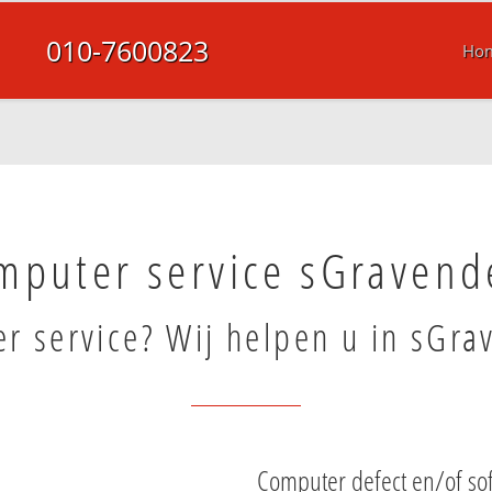
010-7600823
Ho
mputer service sGravend
r service? Wij helpen u in sGra
Computer defect en/of so