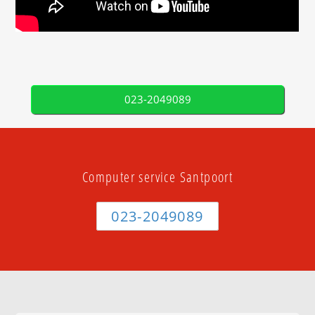
023-2049089
Computer service Santpoort
023-2049089