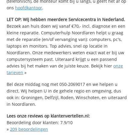
(telefonisch), de monteur komt bij u langs, u geeft het af op
ons
hoofdkantoor
.
LET OP: Wij hebben meerdere Servicecentra in Nederland.
Bezoek aan huis doen wij vanaf €70,- incl. diagnose en een
kleine reparatie. Computerhulp Noordlaren helpt u graag
met de reparatie (en/of vervanging van): computers, pc's,
laptops en monitors. Top advies, snel op locatie in
Noordlaren. Onze medewerkers weten exact wat er bij uw
computersysteem past. Uiteraard krijgt u een passend
advies bij het maken van de juiste keuze. Bekijk hier
onze
tarieven
»
Bel deze middag nog met 050-2069017 en we helpen u
direct. Wij helpen U in de gehele regio en omgeving, dus
ook in: Groningen, Delfzijl, Roden, Winschoten, en uiteraard
in Noordlaren.
Lees onze reviews op klantenvertellen.nl:
Beoordeling door klanten:
7.9
/
10
»
209
beoordelingen