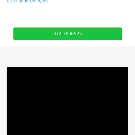
»
209
beoordelingen
072-7600525