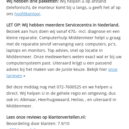
Wij hebben drie pakketten:
Wij helpen u op afstand
(telefonisch), de monteur komt bij u langs, u geeft het af op
ons
hoofdkantoor
.
LET OP: Wij hebben meerdere Servicecentra in Nederland.
Bezoek aan huis doen wij vanaf €70,- incl. diagnose en een
kleine reparatie. Computerhulp Middenmeer helpt u graag
met de reparatie (en/of vervanging van): computers, pc's,
laptops en monitors. Top advies, snel op locatie in
Middenmeer. Onze medewerkers weten exact wat er bij uw
computersysteem past. Uiteraard krijgt u een passend
advies bij het maken van de juiste keuze. Bekijk hier
onze
tarieven
»
Bel deze middag nog met 072-7600525 en we helpen u
direct. Wij helpen U in de gehele regio en omgeving, dus
ook in: Alkmaar, Heerhugowaard, Heiloo, , en uiteraard in
Middenmeer.
Lees onze reviews op klantenvertellen.nl:
Beoordeling door klanten:
7.9
/
10