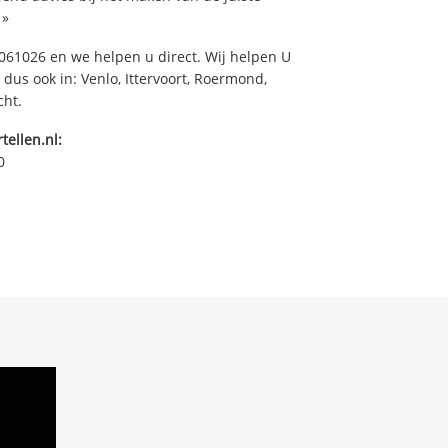
»
61026 en we helpen u direct. Wij helpen U
dus ook in: Venlo, Ittervoort, Roermond,
cht.
tellen.nl:
0