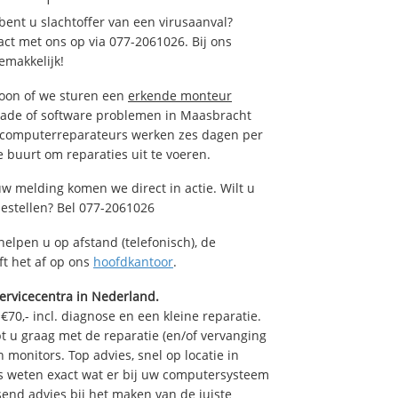
ent u slachtoffer van een virusaanval?
act met ons op via 077-2061026. Bij ons
emakkelijk!
foon of we sturen een
erkende monteur
hade of software problemen in Maasbracht
e computerreparateurs werken zes dagen per
de buurt om reparaties uit te voeren.
w melding komen we direct in actie. Wilt u
estellen? Bel 077-2061026
helpen u op afstand (telefonisch), de
ft het af op ons
hoofdkantoor
.
ervicecentra in Nederland.
70,- incl. diagnose en een kleine reparatie.
 u graag met de reparatie (en/of vervanging
n monitors. Top advies, snel op locatie in
 weten exact wat er bij uw computersysteem
ssend advies bij het maken van de juiste