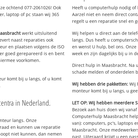
eze ochtend 077-2061026! Ook
Heeft u computerhulp nodig of b
, laptop of pc staan wij 365
Aarzel niet en neem direct cont
regelt u een reparatie snel en g
aasbracht
werkt uitsluitend
Wij helpen u direct aan de tele
vert naast reparaties ook
langs. Dus heeft u computersc
teur en plaatsen volgens de ISO
en wenst U hulp, bel ons. Onz
er goed gerepareerd is en bent
week en zijn dagelijks bij u in 
 hiermee voorkomen.
Direct hulp in Maasbracht. Na u
schade melden of onderdelen b
eur komt bij u langs, of u komt
Wij hebben drie pakketten:
Wij 
.
monteur komt bij u langs, u gee
entra in Nederland.
LET OP: Wij hebben meerdere S
Bezoek aan huis doen wij vanaf €
Computerhulp Maasbracht helpt
onteur langs. Onze
van): computers, pc's, laptops e
rraad en kunnen uw reparatie
Maasbracht. Onze medewerkers
rhoopt niet kunnen, dan nemen
past. Uiteraard krijgt u een pa