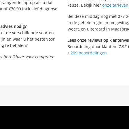
vervangende laptop als u dat
keuze. Bekijk hier
onze tarieven
anaf €70,00 inclusief diagnose
Bel deze middag nog met 077-20
in de gehele regio en omgeving, 
 advies nodig?
Weert, en uiteraard in Maasbra
 of de verschillende soorten
ijn en waar u het beste voor
Lees onze reviews op klantenver
ng te behalen?
Beoordeling door klanten:
7.9
/
1
»
209
beoordelingen
nds bereikbaar voor computer