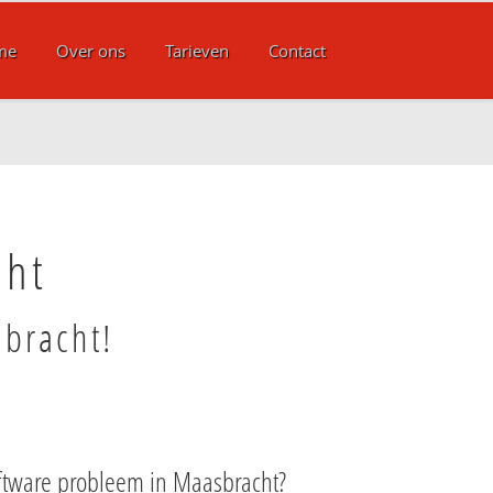
me
Over ons
Tarieven
Contact
cht
sbracht!
ftware probleem in Maasbracht?