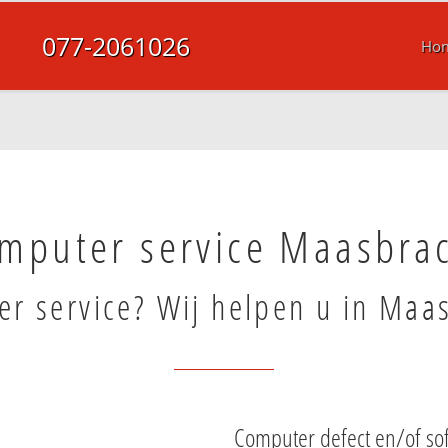
077-2061026
Ho
mputer service Maasbra
r service? Wij helpen u in Maa
Computer defect en/of so