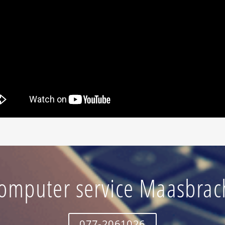
omputer service Maasbrac
077-2061026