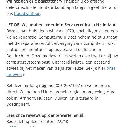
Wij hebben drie pakketten:
Wij helpen u op afstand
(telefonisch), de monteur komt bij u langs, u geeft het af op
ons
hoofdkantoor
.
LET OP: Wij hebben meerdere Servicecentra in Nederland.
Bezoek aan huis doen wij vanaf €70,- incl. diagnose en een
kleine reparatie. Computerhulp Doetinchem helpt u graag
met de reparatie (en/of vervanging van): computers, pc's,
laptops en monitors. Top advies, snel op locatie in
Doetinchem. Onze medewerkers weten exact wat er bij uw
computersysteem past. Uiteraard krijgt u een passend
advies bij het maken van de juiste keuze. Bekijk hier
onze
tarieven
»
Bel deze middag nog met 026-2051007 en we helpen u
direct. Wij helpen U in de gehele regio en omgeving, dus
ook in: Arnhem, Huissen, Duiven, en uiteraard in
Doetinchem.
Lees onze reviews op klantenvertellen.nl:
Beoordeling door klanten:
7.9
/
10