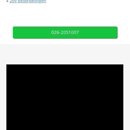
»
209
beoordelingen
026-2051007