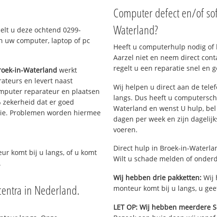
Computer defect en/of sof
Waterland?
belt u deze ochtend 0299-
n uw computer, laptop of pc
Heeft u computerhulp nodig of b
Aarzel niet en neem direct cont
regelt u een reparatie snel en g
oek-in-Waterland
werkt
ateurs en levert naast
Wij helpen u direct aan de tele
omputer reparateur en plaatsen
langs. Dus heeft u computersch
 zekerheid dat er goed
Waterland en wenst U hulp, be
ntie. Problemen worden hiermee
dagen per week en zijn dagelijks
voeren.
Direct hulp in Broek-in-Waterla
eur komt bij u langs, of u komt
Wilt u schade melden of onderd
.
Wij hebben drie pakketten:
Wij 
entra in Nederland.
monteur komt bij u langs, u gee
LET OP: Wij hebben meerdere S