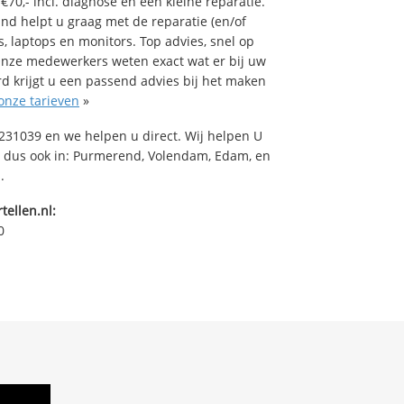
70,- incl. diagnose en een kleine reparatie.
d helpt u graag met de reparatie (en/of
s, laptops en monitors. Top advies, snel op
 Onze medewerkers weten exact wat er bij uw
d krijgt u een passend advies bij het maken
onze tarieven
»
31039 en we helpen u direct. Wij helpen U
, dus ook in: Purmerend, Volendam, Edam, en
.
tellen.nl:
0