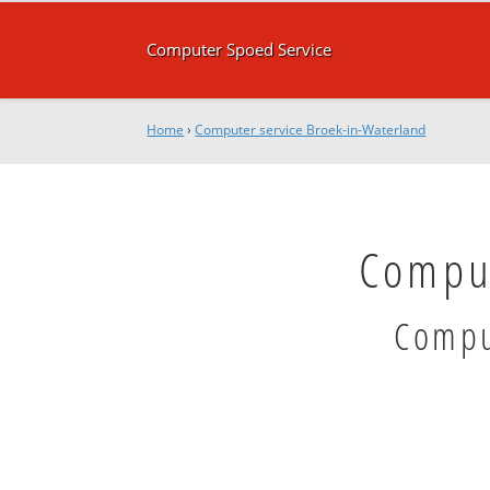
Computer Spoed Service
Home
›
Computer service Broek-in-Waterland
Comput
Comput