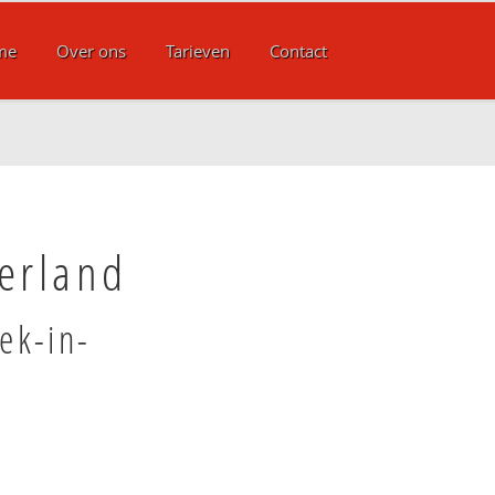
me
Over ons
Tarieven
Contact
erland
ek-in-