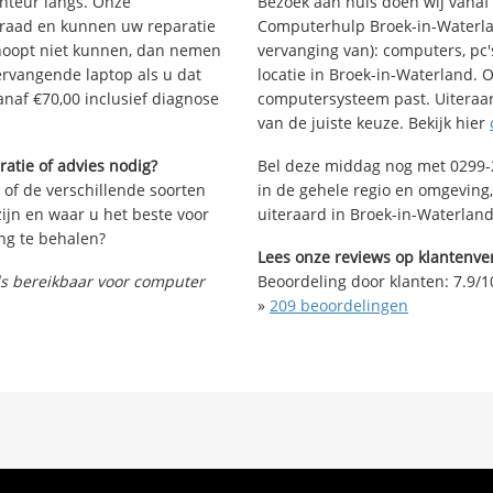
Bezoek aan huis doen wij vanaf €
onteur langs. Onze
Computerhulp Broek-in-Waterlan
rraad en kunnen uw reparatie
vervanging van): computers, pc'
rhoopt niet kunnen, dan nemen
locatie in Broek-in-Waterland.
vervangende laptop als u dat
computersysteem past. Uiteraar
anaf €70,00 inclusief diagnose
van de juiste keuze. Bekijk hier
Bel deze middag nog met 0299-2
atie of advies nodig?
in de gehele regio en omgeving
 of de verschillende soorten
uiteraard in Broek-in-Waterland
ijn en waar u het beste voor
ng te behalen?
Lees onze reviews op klantenver
Beoordeling door klanten:
7.9
/
1
nds bereikbaar voor computer
»
209
beoordelingen