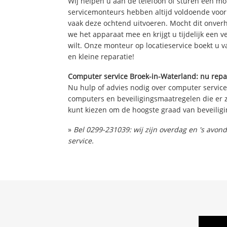
Wij helpen u aan de telefoon of sturen een m
servicemonteurs hebben altijd voldoende voo
vaak deze ochtend uitvoeren. Mocht dit onve
we het apparaat mee en krijgt u tijdelijk een 
wilt. Onze monteur op locatieservice boekt u v
en kleine reparatie!
Computer service Broek-in-Waterland: nu repar
Nu hulp of advies nodig over computer service
computers en beveiligingsmaatregelen die er z
kunt kiezen om de hoogste graad van beveiligi
»
Bel 0299-231039: wij zijn overdag en 's avo
service.