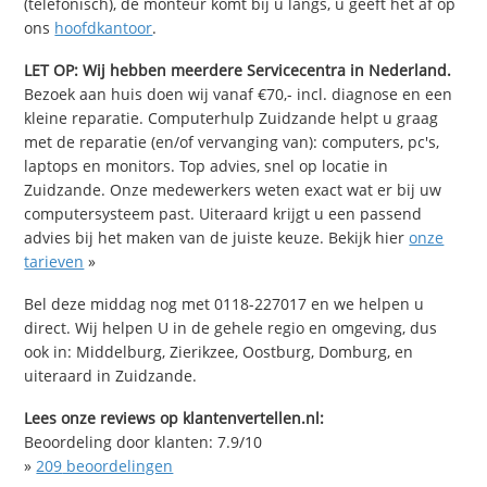
(telefonisch), de monteur komt bij u langs, u geeft het af op
ons
hoofdkantoor
.
LET OP: Wij hebben meerdere Servicecentra in Nederland.
Bezoek aan huis doen wij vanaf €70,- incl. diagnose en een
kleine reparatie. Computerhulp Zuidzande helpt u graag
met de reparatie (en/of vervanging van): computers, pc's,
laptops en monitors. Top advies, snel op locatie in
Zuidzande. Onze medewerkers weten exact wat er bij uw
computersysteem past. Uiteraard krijgt u een passend
advies bij het maken van de juiste keuze. Bekijk hier
onze
tarieven
»
Bel deze middag nog met 0118-227017 en we helpen u
direct. Wij helpen U in de gehele regio en omgeving, dus
ook in: Middelburg, Zierikzee, Oostburg, Domburg, en
uiteraard in Zuidzande.
Lees onze reviews op klantenvertellen.nl:
Beoordeling door klanten:
7.9
/
10
»
209
beoordelingen