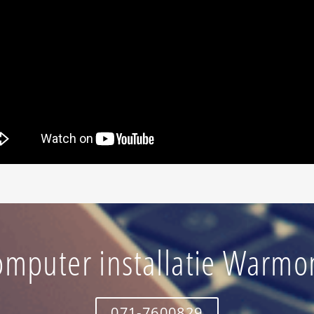
omputer installatie Warmo
071-7600829