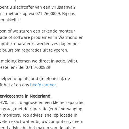
ent u slachtoffer van een virusaanval?
act met ons op via 071-7600829. Bij ons
emakkelijk!
foon of we sturen een
erkende monteur
hade of software problemen in Warmond en
omputerreparateurs werken zes dagen per
de buurt om reparaties uit te voeren.
melding komen we direct in actie. Wilt u
estellen? Bel 071-7600829
helpen u op afstand (telefonisch), de
ft het af op ons
hoofdkantoor
.
ervicecentra in Nederland.
70,- incl. diagnose en een kleine reparatie.
graag met de reparatie (en/of vervanging
n monitors. Top advies, snel op locatie in
ten exact wat er bij uw computersysteem
ssend advies bij het maken van de juiste