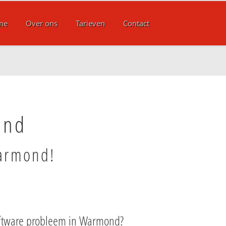
me
Over ons
Tarieven
Contact
ond
Warmond!
oftware probleem in Warmond?