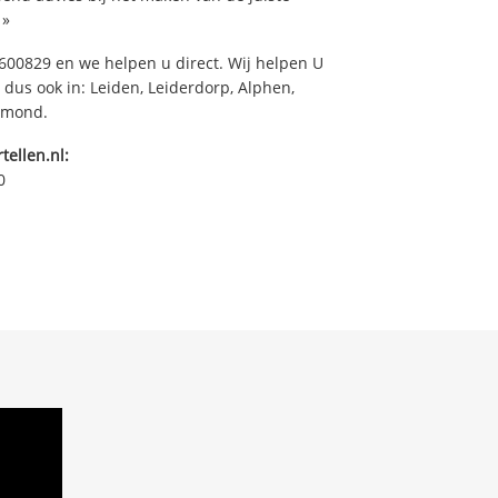
»
00829 en we helpen u direct. Wij helpen U
 dus ook in: Leiden, Leiderdorp, Alphen,
armond.
tellen.nl:
0