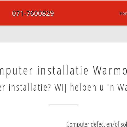
071-7600829
Ho
mputer installatie Warm
r installatie? Wij helpen u in 
Computer defect en/of s