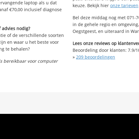
vervangende laptop als u dat
keuze. Bekijk hier
onze tarieven
anaf €70,00 inclusief diagnose
Bel deze middag nog met 071-76
in de gehele regio en omgeving,
 advies nodig?
Oegstgeest, en uiteraard in W
tie of de verschillende soorten
ijn en waar u het beste voor
Lees onze reviews op klantenver
ng te behalen?
Beoordeling door klanten:
7.9
/
1
»
209
beoordelingen
nds bereikbaar voor computer