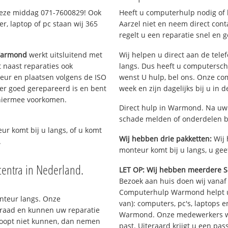
deze middag 071-7600829! Ook
Heeft u computerhulp nodig of b
, laptop of pc staan wij 365
Aarzel niet en neem direct cont
regelt u een reparatie snel en g
Warmond
werkt uitsluitend met
Wij helpen u direct aan de tele
 naast reparaties ook
langs. Dus heeft u computersc
teur en plaatsen volgens de ISO
wenst U hulp, bel ons. Onze c
er goed gerepareerd is en bent
week en zijn dagelijks bij u in 
 hiermee voorkomen.
Direct hulp in Warmond. Na uw 
schade melden of onderdelen b
eur komt bij u langs, of u komt
Wij hebben drie pakketten:
Wij 
.
monteur komt bij u langs, u gee
entra in Nederland.
LET OP: Wij hebben meerdere S
Bezoek aan huis doen wij vanaf €
Computerhulp Warmond helpt u 
onteur langs. Onze
van): computers, pc's, laptops e
rraad en kunnen uw reparatie
Warmond. Onze medewerkers we
hoopt niet kunnen, dan nemen
past. Uiteraard krijgt u een pa