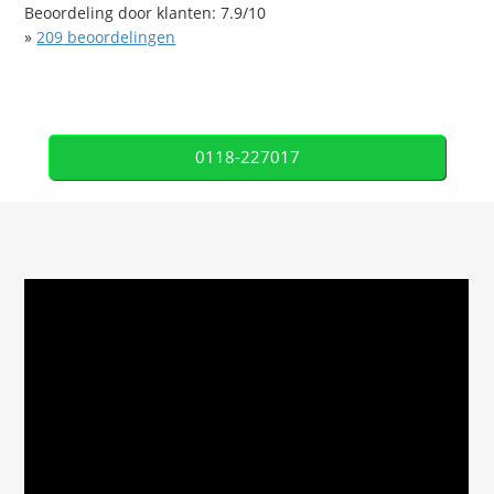
Beoordeling door klanten:
7.9
/
10
»
209
beoordelingen
0118-227017