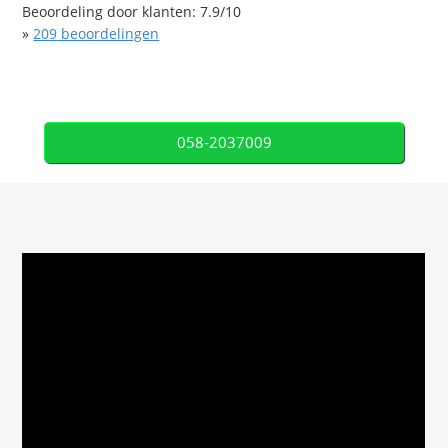
Beoordeling door klanten:
7.9
/
10
»
209
beoordelingen
058-2037009