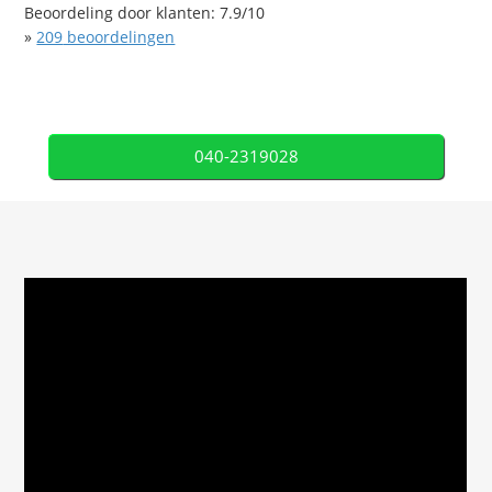
Beoordeling door klanten:
7.9
/
10
»
209
beoordelingen
040-2319028