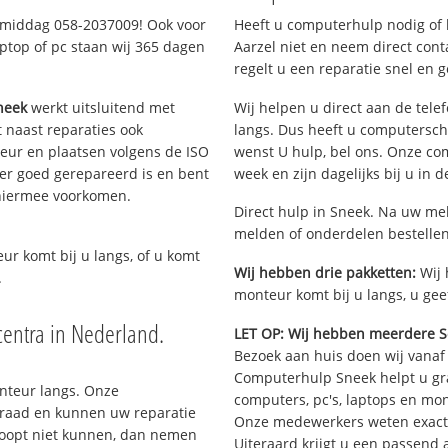
e middag 058-2037009! Ook voor
Heeft u computerhulp nodig of b
ptop of pc staan wij 365 dagen
Aarzel niet en neem direct cont
regelt u een reparatie snel en g
neek
werkt uitsluitend met
Wij helpen u direct aan de tele
 naast reparaties ook
langs. Dus heeft u computersc
teur en plaatsen volgens de ISO
wenst U hulp, bel ons. Onze c
er goed gerepareerd is en bent
week en zijn dagelijks bij u in 
 hiermee voorkomen.
Direct hulp in Sneek. Na uw mel
melden of onderdelen bestelle
eur komt bij u langs, of u komt
Wij hebben drie pakketten:
Wij 
.
monteur komt bij u langs, u gee
entra in Nederland.
LET OP: Wij hebben meerdere S
Bezoek aan huis doen wij vanaf €
Computerhulp Sneek helpt u gra
onteur langs. Onze
computers, pc's, laptops en moni
rraad en kunnen uw reparatie
Onze medewerkers weten exact 
hoopt niet kunnen, dan nemen
Uiteraard krijgt u een passend 