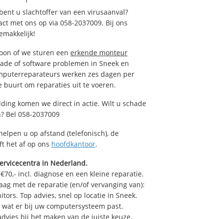
ent u slachtoffer van een virusaanval?
act met ons op via 058-2037009. Bij ons
emakkelijk!
foon of we sturen een
erkende monteur
hade of software problemen in Sneek en
omputerreparateurs werken zes dagen per
de buurt om reparaties uit te voeren.
ding komen we direct in actie. Wilt u schade
n? Bel 058-2037009
helpen u op afstand (telefonisch), de
ft het af op ons
hoofdkantoor
.
ervicecentra in Nederland.
70,- incl. diagnose en een kleine reparatie.
ag met de reparatie (en/of vervanging van):
tors. Top advies, snel op locatie in Sneek.
wat er bij uw computersysteem past.
advies bij het maken van de juiste keuze.