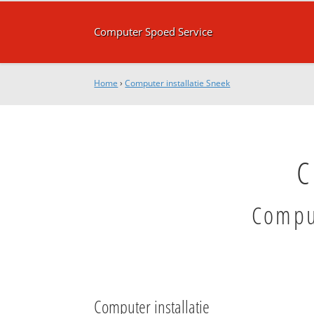
Computer Spoed Service
Home
›
Computer installatie Sneek
C
Comput
Computer installatie