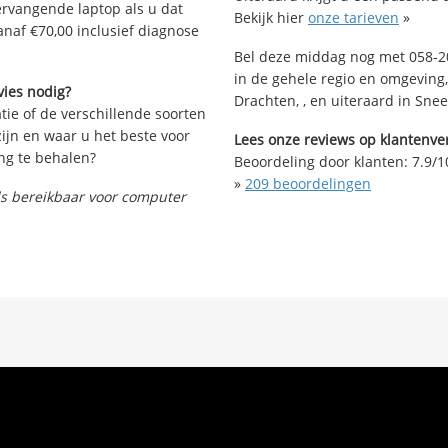
vervangende laptop als u dat
Bekijk hier
onze tarieven
»
anaf €70,00 inclusief diagnose
Bel deze middag nog met 058-20
in de gehele regio en omgeving
vies nodig?
Drachten, , en uiteraard in Snee
tie of de verschillende soorten
ijn en waar u het beste voor
Lees onze reviews op klantenver
ng te behalen?
Beoordeling door klanten:
7.9
/
1
»
209
beoordelingen
nds bereikbaar voor computer