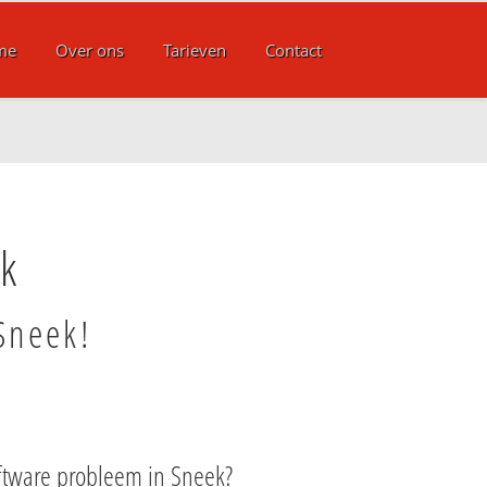
me
Over ons
Tarieven
Contact
ek
Sneek!
ftware probleem in Sneek?