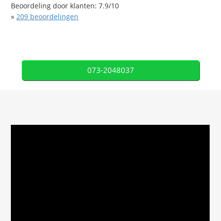
Beoordeling door klanten:
7.9
/
10
»
209
beoordelingen
073-2048037