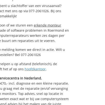
ent u slachtoffer van een virusaanval?
act met ons op via 077-2061026. Bij ons
emakkelijk!
foon of we sturen een
erkende monteur
hade of software problemen in Roermond en
omputerreparateurs werken zes dagen per
de buurt om reparaties uit te voeren.
 melding komen we direct in actie. Wilt u
estellen? Bel 077-2061026
helpen u op afstand (telefonisch), de
ft het af op ons
hoofdkantoor
.
ervicecentra in Nederland.
70,- incl. diagnose en een kleine reparatie.
 graag met de reparatie (en/of vervanging
n monitors. Top advies, snel op locatie in
eten exact wat er bij uw computersysteem
ssend advies bij het maken van de juiste