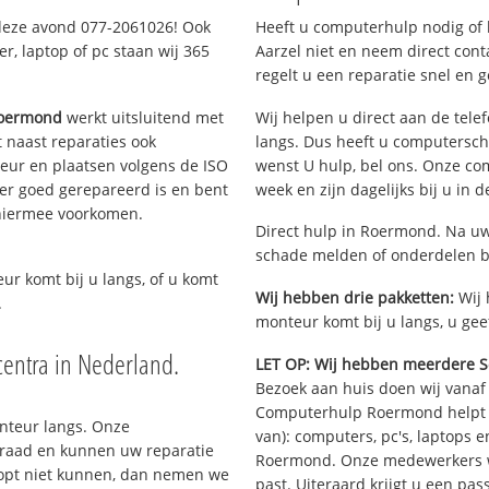
 deze avond 077-2061026! Ook
Heeft u computerhulp nodig of b
, laptop of pc staan wij 365
Aarzel niet en neem direct cont
regelt u een reparatie snel en g
Roermond
werkt uitsluitend met
Wij helpen u direct aan de tele
 naast reparaties ook
langs. Dus heeft u computersc
teur en plaatsen volgens de ISO
wenst U hulp, bel ons. Onze c
er goed gerepareerd is en bent
week en zijn dagelijks bij u in 
 hiermee voorkomen.
Direct hulp in Roermond. Na uw
schade melden of onderdelen b
eur komt bij u langs, of u komt
Wij hebben drie pakketten:
Wij 
.
monteur komt bij u langs, u gee
entra in Nederland.
LET OP: Wij hebben meerdere S
Bezoek aan huis doen wij vanaf €
Computerhulp Roermond helpt u
onteur langs. Onze
van): computers, pc's, laptops e
rraad en kunnen uw reparatie
Roermond. Onze medewerkers w
oopt niet kunnen, dan nemen we
past. Uiteraard krijgt u een pa