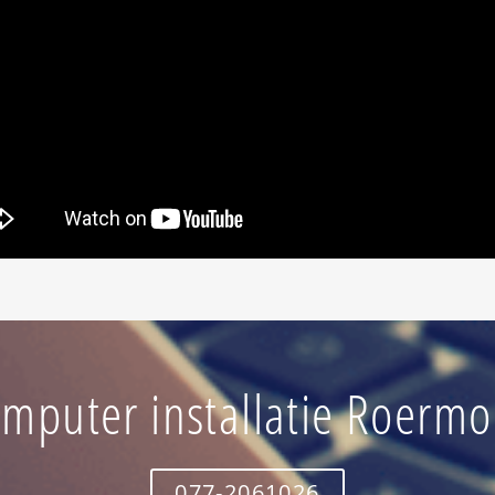
mputer installatie Roerm
077-2061026