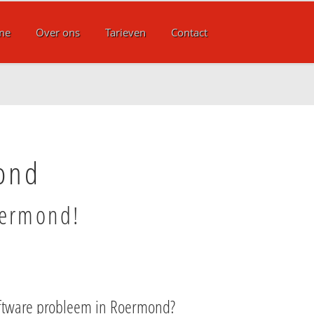
me
Over ons
Tarieven
Contact
ond
oermond!
oftware probleem in Roermond?