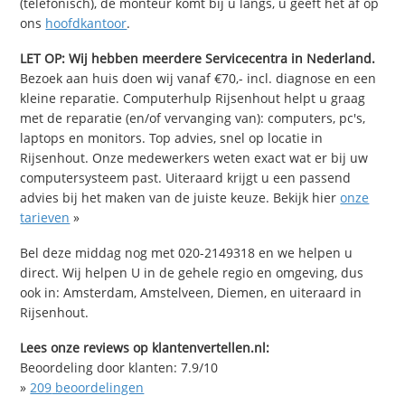
(telefonisch), de monteur komt bij u langs, u geeft het af op
ons
hoofdkantoor
.
LET OP: Wij hebben meerdere Servicecentra in Nederland.
Bezoek aan huis doen wij vanaf €70,- incl. diagnose en een
kleine reparatie. Computerhulp Rijsenhout helpt u graag
met de reparatie (en/of vervanging van): computers, pc's,
laptops en monitors. Top advies, snel op locatie in
Rijsenhout. Onze medewerkers weten exact wat er bij uw
computersysteem past. Uiteraard krijgt u een passend
advies bij het maken van de juiste keuze. Bekijk hier
onze
tarieven
»
Bel deze middag nog met 020-2149318 en we helpen u
direct. Wij helpen U in de gehele regio en omgeving, dus
ook in: Amsterdam, Amstelveen, Diemen, en uiteraard in
Rijsenhout.
Lees onze reviews op klantenvertellen.nl:
Beoordeling door klanten:
7.9
/
10
»
209
beoordelingen