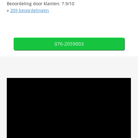
Beoordeling door klanten:
7.9
/
10
»
209
beoordelingen
076-2059003