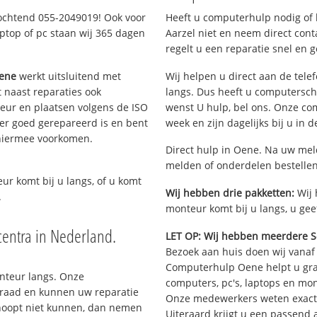
 ochtend 055-2049019! Ook voor
Heeft u computerhulp nodig of b
ptop of pc staan wij 365 dagen
Aarzel niet en neem direct cont
regelt u een reparatie snel en g
ene
werkt uitsluitend met
Wij helpen u direct aan de tele
 naast reparaties ook
langs. Dus heeft u computersc
teur en plaatsen volgens de ISO
wenst U hulp, bel ons. Onze c
er goed gerepareerd is en bent
week en zijn dagelijks bij u in 
 hiermee voorkomen.
Direct hulp in Oene. Na uw meld
melden of onderdelen bestelle
eur komt bij u langs, of u komt
Wij hebben drie pakketten:
Wij 
.
monteur komt bij u langs, u gee
entra in Nederland.
LET OP: Wij hebben meerdere S
Bezoek aan huis doen wij vanaf €
Computerhulp Oene helpt u graa
onteur langs. Onze
computers, pc's, laptops en moni
rraad en kunnen uw reparatie
Onze medewerkers weten exact 
rhoopt niet kunnen, dan nemen
Uiteraard krijgt u een passend 