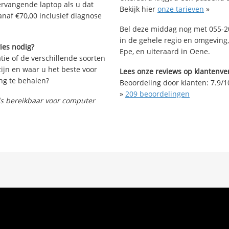
vervangende laptop als u dat
Bekijk hier
onze tarieven
»
anaf €70,00 inclusief diagnose
Bel deze middag nog met 055-20
in de gehele regio en omgeving,
ies nodig?
Epe, en uiteraard in Oene.
tie of de verschillende soorten
ijn en waar u het beste voor
Lees onze reviews op klantenver
ng te behalen?
Beoordeling door klanten:
7.9
/
1
»
209
beoordelingen
nds bereikbaar voor computer