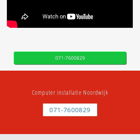
071-7600829
Computer installatie Noordwijk
071-7600829