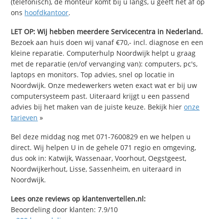
(telefonisch), de monteur komt bij u langs, u geeft het af op
ons
hoofdkantoor
.
LET OP: Wij hebben meerdere Servicecentra in Nederland.
Bezoek aan huis doen wij vanaf €70,- incl. diagnose en een
kleine reparatie. Computerhulp Noordwijk helpt u graag
met de reparatie (en/of vervanging van): computers, pc's,
laptops en monitors. Top advies, snel op locatie in
Noordwijk. Onze medewerkers weten exact wat er bij uw
computersysteem past. Uiteraard krijgt u een passend
advies bij het maken van de juiste keuze. Bekijk hier
onze
tarieven
»
Bel deze middag nog met 071-7600829 en we helpen u
direct. Wij helpen U in de gehele 071 regio en omgeving,
dus ook in: Katwijk, Wassenaar, Voorhout, Oegstgeest,
Noordwijkerhout, Lisse, Sassenheim, en uiteraard in
Noordwijk.
Lees onze reviews op klantenvertellen.nl:
Beoordeling door klanten:
7.9
/
10