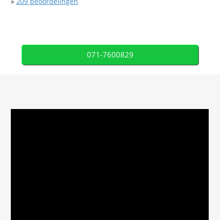
»
209
beoordelingen
071-7600829