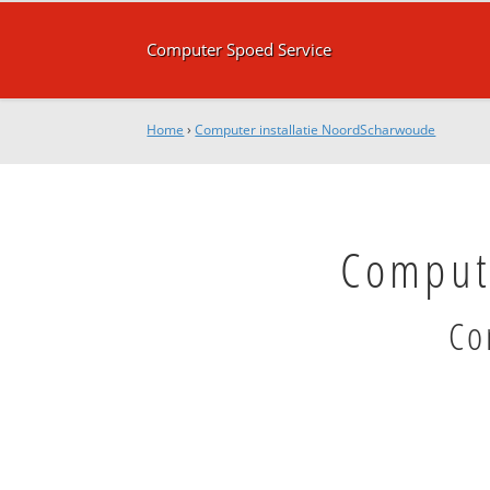
Computer Spoed Service
Home
›
Computer installatie NoordScharwoude
Comput
Co