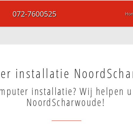
072-7600525
Ho
er installatie NoordSch
mputer installatie? Wij helpen u
NoordScharwoude!