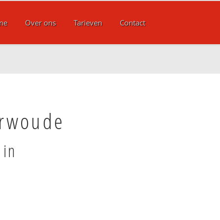
me
Over ons
Tarieven
Contact
arwoude
 in