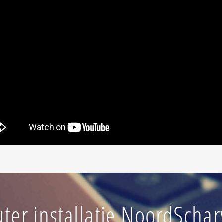
ter installatie NoordScha