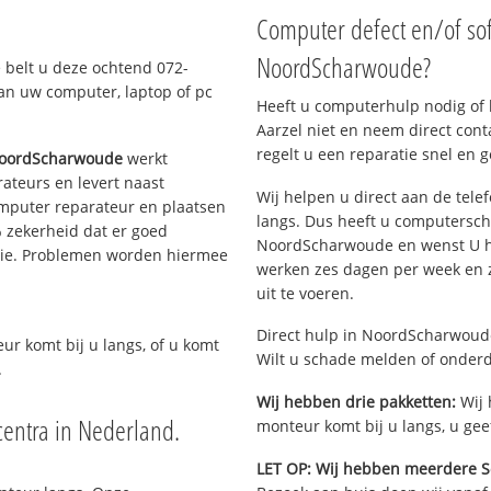
Computer defect en/of so
NoordScharwoude?
 belt u deze ochtend 072-
an uw computer, laptop of pc
Heeft u computerhulp nodig of b
Aarzel niet en neem direct cont
regelt u een reparatie snel en g
NoordScharwoude
werkt
ateurs en levert naast
Wij helpen u direct aan de tele
omputer reparateur en plaatsen
langs. Dus heeft u computersch
 zekerheid dat er goed
NoordScharwoude en wenst U hu
ntie. Problemen worden hiermee
werken zes dagen per week en zi
uit te voeren.
Direct hulp in NoordScharwoude
eur komt bij u langs, of u komt
Wilt u schade melden of onderd
.
Wij hebben drie pakketten:
Wij 
entra in Nederland.
monteur komt bij u langs, u gee
LET OP: Wij hebben meerdere S