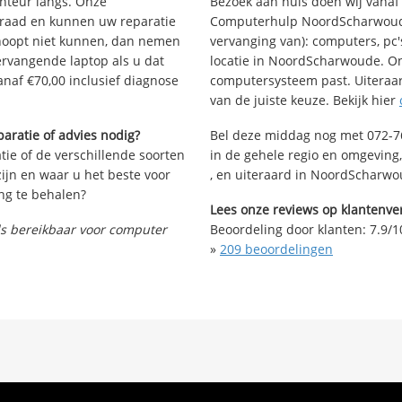
Bezoek aan huis doen wij vanaf €
onteur langs. Onze
Computerhulp NoordScharwoude 
rraad en kunnen uw reparatie
vervanging van): computers, pc'
rhoopt niet kunnen, dan nemen
locatie in NoordScharwoude. O
vervangende laptop als u dat
computersysteem past. Uiteraar
anaf €70,00 inclusief diagnose
van de juiste keuze. Bekijk hier
Bel deze middag nog met 072-76
aratie of advies nodig?
in de gehele regio en omgeving,
tie of de verschillende soorten
, en uiteraard in NoordScharwo
ijn en waar u het beste voor
ng te behalen?
Lees onze reviews op klantenver
Beoordeling door klanten:
7.9
/
1
nds bereikbaar voor computer
»
209
beoordelingen