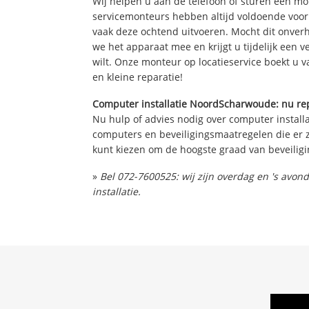
Wij helpen u aan de telefoon of sturen een m
servicemonteurs hebben altijd voldoende voo
vaak deze ochtend uitvoeren. Mocht dit onve
we het apparaat mee en krijgt u tijdelijk een 
wilt. Onze monteur op locatieservice boekt u v
en kleine reparatie!
Computer installatie NoordScharwoude: nu rep
Nu hulp of advies nodig over computer installa
computers en beveiligingsmaatregelen die er z
kunt kiezen om de hoogste graad van beveiligi
»
Bel 072-7600525: wij zijn overdag en 's avo
installatie.