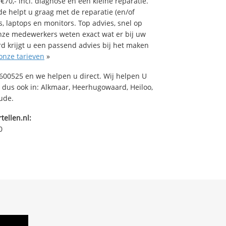
70,- incl. diagnose en een kleine reparatie.
helpt u graag met de reparatie (en/of
s, laptops en monitors. Top advies, snel op
nze medewerkers weten exact wat er bij uw
d krijgt u een passend advies bij het maken
onze tarieven
»
00525 en we helpen u direct. Wij helpen U
 dus ook in: Alkmaar, Heerhugowaard, Heiloo,
ude.
tellen.nl:
0