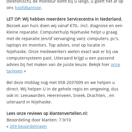
(telefonisch), de monteur komt bij u langs, u geeft het af op
ons
hoofdkantoor
.
LET OP: Wij hebben meerdere Servicecentra in Nederland.
Bezoek aan huis doen wij vanaf €70,- incl. diagnose en een
kleine reparatie. Computerhulp Nijehaske helpt u graag
met de reparatie (en/of vervanging van): computers, pc's,
laptops en monitors. Top advies, snel op locatie in
Nijehaske. Onze medewerkers weten exact wat er bij uw
computersysteem past. Uiteraard krijgt u een passend
advies bij het maken van de juiste keuze. Bekijk hier
onze
tarieven
»
Bel deze middag nog met 058-2037009 en we helpen u
direct. Wij helpen U in de gehele regio en omgeving, dus
ook in: Leeuwarden, Heerenveen, Sneek, Drachten, , en
uiteraard in Nijehaske.
Lees onze reviews op klantenvertellen.nl:
Beoordeling door klanten:
7.9
/
10
»
209
beoordelingen