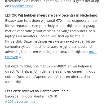
(telefonisch), de monteur komt bij u langs, u geeft het af op
ons
hoofdkantoor
.
LET OP: Wij hebben meerdere Servicecentra in Nederland.
Bezoek aan huis doen wij vanaf €70,- incl. diagnose en een
kleine reparatie. Computerhulp Kinderdijk helpt u graag
met de reparatie (en/of vervanging van): computers, pc's,
laptops en monitors. Top advies, snel op locatie in
Kinderdijk. Onze medewerkers weten exact wat er bij uw
computersysteem past. Uiteraard krijgt u een passend
advies bij het maken van de juiste keuze. Bekijk hier
onze
tarieven
»
Bel deze middag nog met 078-2048021 en we helpen u
direct. Wij helpen U in de gehele regio en omgeving, dus
ook in: Dordrecht, Papendrecht, Arkel, en uiteraard in
Kinderdijk.
Lees onze reviews op klantenvertellen.nl:
Beoordeling door klanten:
7.9
/
10
»
209
beoordelingen