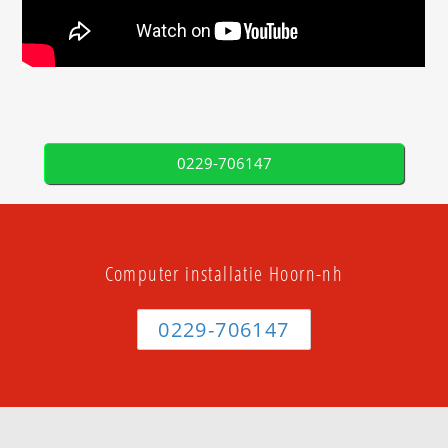
0229-706147
Computer installatie Hoorn-nh
0229-706147