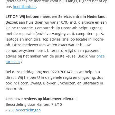
(telefonisch), de monteur komt bij u langs, u geeft het af op
ons
hoofdkantoor
.
LET OP: Wij hebben meerdere Servicecentra in Nederland.
Bezoek aan huis doen wij vanaf €70,- incl. diagnose en een
kleine reparatie. Computerhulp Hoorn-nh helpt u graag
met de reparatie (en/of vervanging van): computers, pc's,
laptops en monitors. Top advies, snel op locatie in Hoorn-
nh. Onze medewerkers weten exact wat er bij uw
computersysteem past. Uiteraard krijgt u een passend
advies bij het maken van de juiste keuze. Bekijk hier
onze
tarieven
»
Bel deze middag nog met 0229-706147 en we helpen u
direct. Wij helpen U in de gehele regio en omgeving, dus
ook in: Hoorn, Zwaag, Blokker, Enkhuizen, en uiteraard in
Hoorn-nh.
Lees onze reviews op klantenvertellen.nl:
Beoordeling door klanten:
7.9
/
10
»
209
beoordelingen