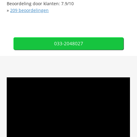
Beoordeling door klanten:
7.9
/
10
»
209
beoordelingen
033-2048027