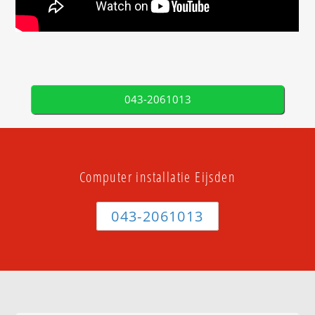
043-2061013
Computer installatie Eijsden
043-2061013