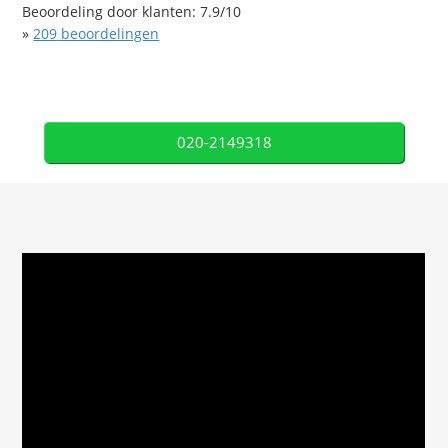
Beoordeling door klanten:
7.9
/
10
»
209
beoordelingen
020-2149318