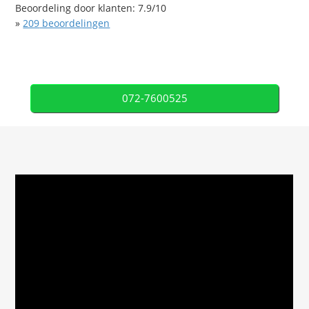
Beoordeling door klanten:
7.9
/
10
»
209
beoordelingen
072-7600525