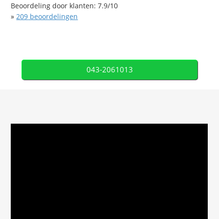
Beoordeling door klanten:
7.9
/
10
»
209
beoordelingen
043-2061013