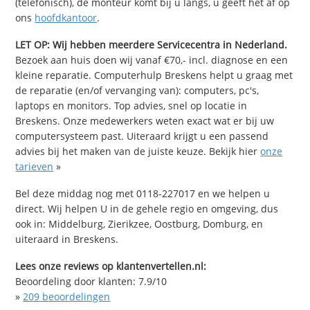
(telefonisch), de monteur komt bij u langs, u geeft het af op
ons
hoofdkantoor
.
LET OP: Wij hebben meerdere Servicecentra in Nederland.
Bezoek aan huis doen wij vanaf €70,- incl. diagnose en een
kleine reparatie. Computerhulp Breskens helpt u graag met
de reparatie (en/of vervanging van): computers, pc's,
laptops en monitors. Top advies, snel op locatie in
Breskens. Onze medewerkers weten exact wat er bij uw
computersysteem past. Uiteraard krijgt u een passend
advies bij het maken van de juiste keuze. Bekijk hier
onze
tarieven
»
Bel deze middag nog met 0118-227017 en we helpen u
direct. Wij helpen U in de gehele regio en omgeving, dus
ook in: Middelburg, Zierikzee, Oostburg, Domburg, en
uiteraard in Breskens.
Lees onze reviews op klantenvertellen.nl:
Beoordeling door klanten:
7.9
/
10
»
209
beoordelingen