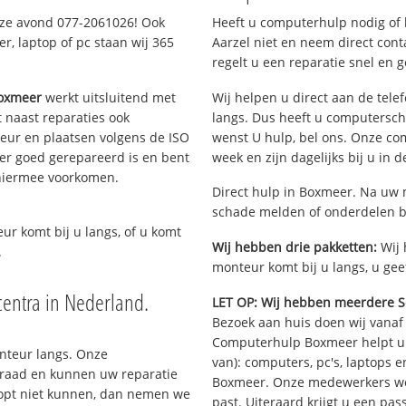
deze avond 077-2061026! Ook
Heeft u computerhulp nodig of b
, laptop of pc staan wij 365
Aarzel niet en neem direct cont
regelt u een reparatie snel en g
oxmeer
werkt uitsluitend met
Wij helpen u direct aan de tele
 naast reparaties ook
langs. Dus heeft u computersc
teur en plaatsen volgens de ISO
wenst U hulp, bel ons. Onze c
er goed gerepareerd is en bent
week en zijn dagelijks bij u in 
 hiermee voorkomen.
Direct hulp in Boxmeer. Na uw m
schade melden of onderdelen b
eur komt bij u langs, of u komt
Wij hebben drie pakketten:
Wij 
.
monteur komt bij u langs, u gee
entra in Nederland.
LET OP: Wij hebben meerdere S
Bezoek aan huis doen wij vanaf €
Computerhulp Boxmeer helpt u 
onteur langs. Onze
van): computers, pc's, laptops e
rraad en kunnen uw reparatie
Boxmeer. Onze medewerkers we
oopt niet kunnen, dan nemen we
past. Uiteraard krijgt u een pa