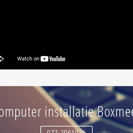
omputer installatie Boxme
077-2061026