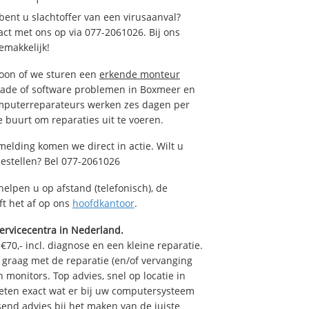
ent u slachtoffer van een virusaanval?
act met ons op via 077-2061026. Bij ons
emakkelijk!
foon of we sturen een
erkende monteur
hade of software problemen in Boxmeer en
omputerreparateurs werken zes dagen per
de buurt om reparaties uit te voeren.
elding komen we direct in actie. Wilt u
estellen? Bel 077-2061026
helpen u op afstand (telefonisch), de
ft het af op ons
hoofdkantoor
.
ervicecentra in Nederland.
70,- incl. diagnose en een kleine reparatie.
graag met de reparatie (en/of vervanging
n monitors. Top advies, snel op locatie in
ten exact wat er bij uw computersysteem
ssend advies bij het maken van de juiste