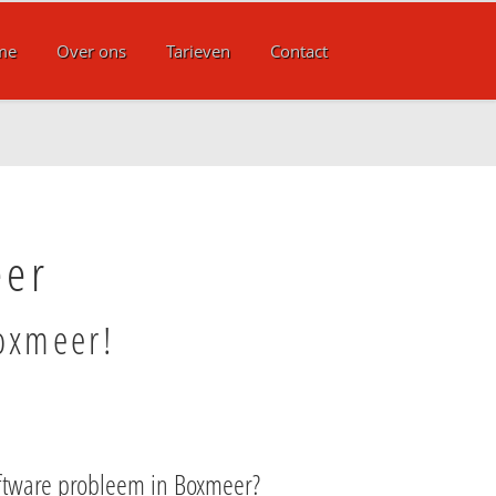
me
Over ons
Tarieven
Contact
eer
Boxmeer!
ftware probleem in Boxmeer?