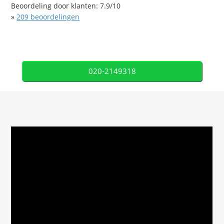
Beoordeling door klanten:
7.9
/
10
»
209
beoordelingen
020-2149318