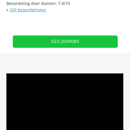
Beoordeling door klanten:
7.9
/
10
»
209
beoordelingen
023-2049089