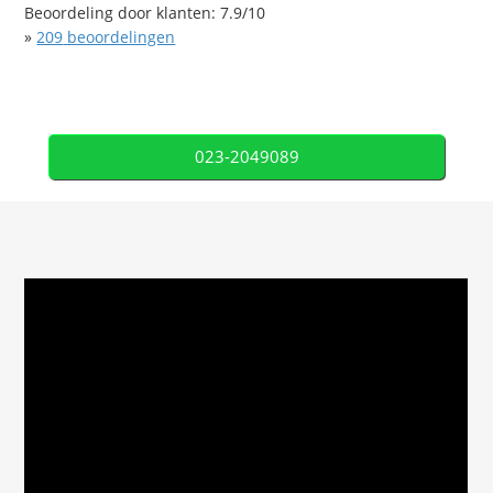
Beoordeling door klanten:
7.9
/
10
»
209
beoordelingen
023-2049089