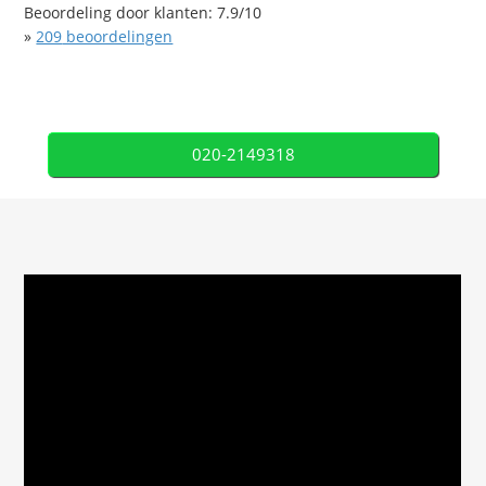
Beoordeling door klanten:
7.9
/
10
»
209
beoordelingen
020-2149318