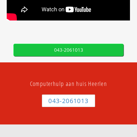
043-2061013
Computerhulp aan huis Heerlen
043-2061013