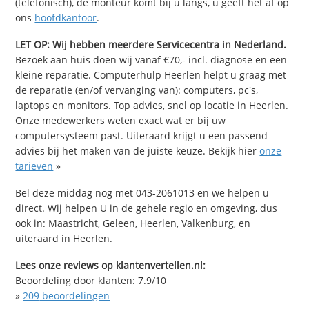
(telefonisch), de monteur komt bij u langs, u geeft het af op
ons
hoofdkantoor
.
LET OP: Wij hebben meerdere Servicecentra in Nederland.
Bezoek aan huis doen wij vanaf €70,- incl. diagnose en een
kleine reparatie. Computerhulp Heerlen helpt u graag met
de reparatie (en/of vervanging van): computers, pc's,
laptops en monitors. Top advies, snel op locatie in Heerlen.
Onze medewerkers weten exact wat er bij uw
computersysteem past. Uiteraard krijgt u een passend
advies bij het maken van de juiste keuze. Bekijk hier
onze
tarieven
»
Bel deze middag nog met 043-2061013 en we helpen u
direct. Wij helpen U in de gehele regio en omgeving, dus
ook in: Maastricht, Geleen, Heerlen, Valkenburg, en
uiteraard in Heerlen.
Lees onze reviews op klantenvertellen.nl:
Beoordeling door klanten:
7.9
/
10
»
209
beoordelingen