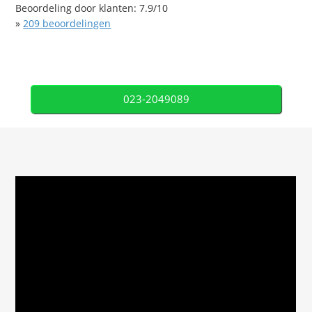
Beoordeling door klanten:
7.9
/
10
»
209
beoordelingen
023-2049089