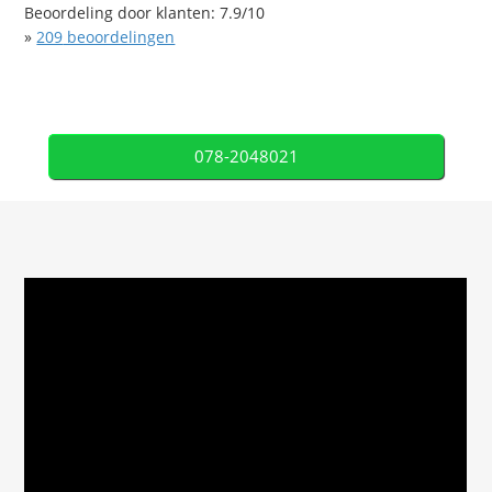
Beoordeling door klanten:
7.9
/
10
»
209
beoordelingen
078-2048021