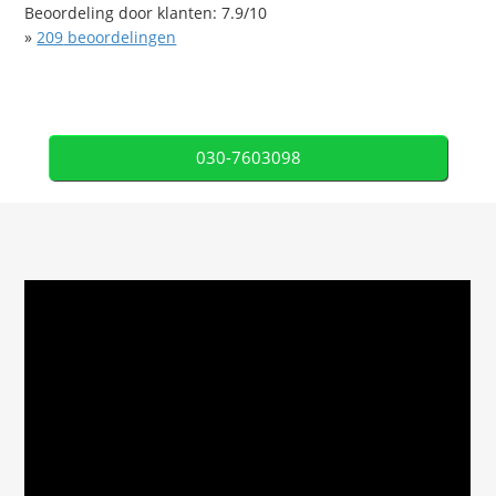
Beoordeling door klanten:
7.9
/
10
»
209
beoordelingen
030-7603098