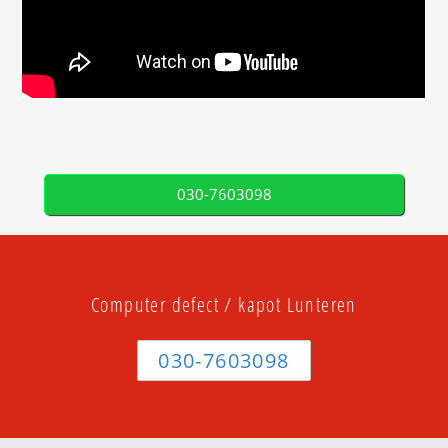
030-7603098
Computer defect / kapot Lunteren
030-7603098