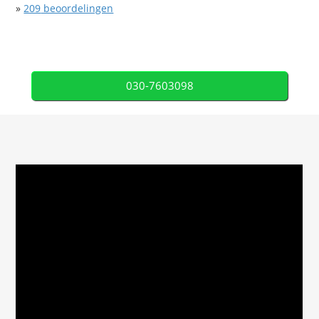
»
209
beoordelingen
030-7603098