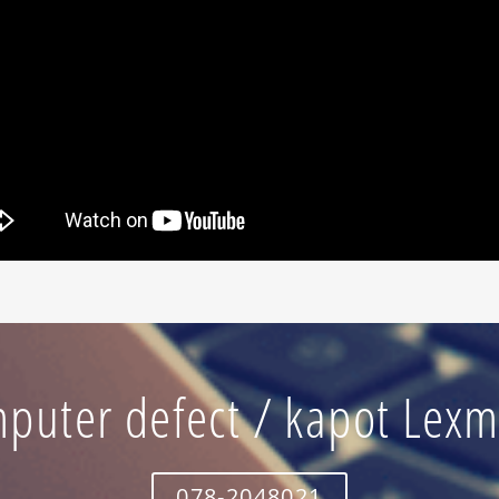
puter defect / kapot Lex
078-2048021