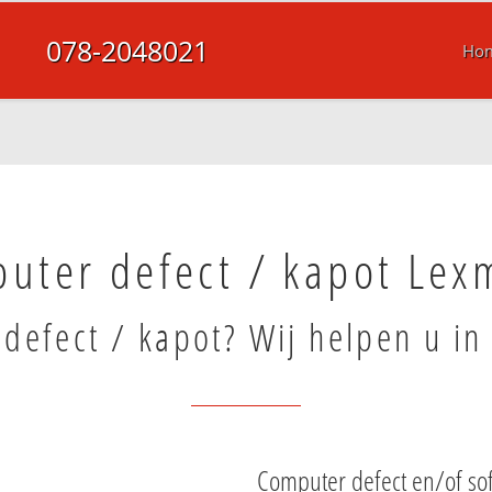
078-2048021
Ho
uter defect / kapot Le
defect / kapot? Wij helpen u i
Computer defect en/of so