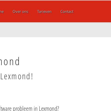
me
Over ons
Tarieven
Contact
xmond
n Lexmond!
ftware probleem in Lexmond?