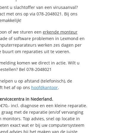
ent u slachtoffer van een virusaanval?
act met ons op via 078-2048021. Bij ons
emakkelijk!
foon of we sturen een
erkende monteur
hade of software problemen in Lexmond en
omputerreparateurs werken zes dagen per
de buurt om reparaties uit te voeren.
elding komen we direct in actie. Wilt u
estellen? Bel 078-2048021
helpen u op afstand (telefonisch), de
ft het af op ons
hoofdkantoor
.
ervicecentra in Nederland.
70,- incl. diagnose en een kleine reparatie.
graag met de reparatie (en/of vervanging
n monitors. Top advies, snel op locatie in
ten exact wat er bij uw computersysteem
ssend advies bij het maken van de juiste