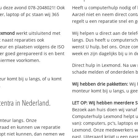
 u deze avond 078-2048021! Ook
Heeft u computerhulp nodig of b
, laptop of pc staan wij 365
Aarzel niet en neem direct cont
regelt u een reparatie snel en g
Lexmond
werkt uitsluitend met
Wij helpen u direct aan de tele
 naast reparaties ook
langs. Dus heeft u computersc
teur en plaatsen volgens de ISO
wenst U hulp, bel ons. Onze c
er goed gerepareerd is en bent
week en zijn dagelijks bij u in 
 hiermee voorkomen.
Direct hulp in Lexmond. Na uw m
schade melden of onderdelen b
eur komt bij u langs, of u komt
Wij hebben drie pakketten:
Wij 
.
monteur komt bij u langs, u gee
entra in Nederland.
LET OP: Wij hebben meerdere S
Bezoek aan huis doen wij vanaf €
Computerhulp Lexmond helpt u 
onteur langs. Onze
van): computers, pc's, laptops e
rraad en kunnen uw reparatie
Lexmond. Onze medewerkers we
oopt niet kunnen, dan nemen we
past. Uiteraard krijgt u een pa