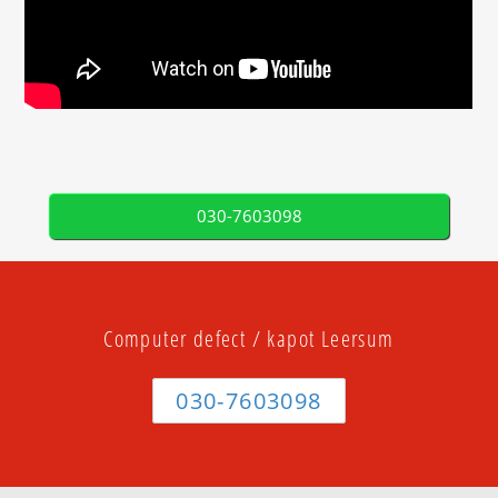
030-7603098
Computer defect / kapot Leersum
030-7603098