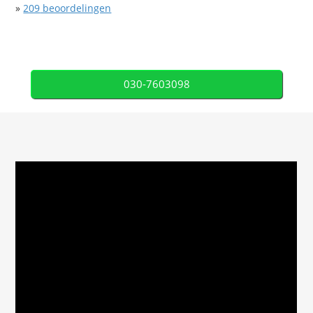
»
209
beoordelingen
030-7603098